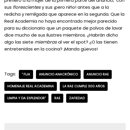
prefiero a la mujer de la primera parte del anuncio, con
sus
florescientes
y sus ¡pero niño! antes que a la
redicha y remilgada que aparece en la segunda. Que la
Real Academia no haya encontrado mejor parecido
para su diccionario que un paquete de polvos de lavar
dice mucho de sus ilustres miembros. ¿Habrán dicho
algo las siete
miembras
al ver el spot? ¿O las tienen
entretenidas en la cocina? ¡Manda güevos!
Tags:
" FIJA
ANUNCIO ANACRÓNICO
ANUNCIO RAE
HOMENAJE REAL ACADEMINA
LA RAE CUMPLE 300 AÑOS
LIMPIA Y DA ESPLENDOR"
RAE
ZAFIEDAD