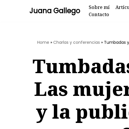
Sobre mí
Artíc
Juana Gallego
Contacto
Skip
to
content
Home
»
Charlas y conferencias
»
Tumbadas y e
Tumbadas 
Las mujer
y la publ