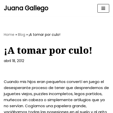
Juana Gallego
Skip
to
content
Home
»
Blog
»
¡A tomar por culo!
¡A tomar por culo!
abril 18, 2012
Cuando mis hijos eran pequeños convertí en juego el
desesperante proceso de tener que desprendernos de
juguetes viejos, puzzles incompletos, legos partidos,
muñecos sin cabeza o simplemente artilugios que ya
no servían. Cogíamos una papelera grande,
vaciábamos todas las posesiones en el suelo y al grito