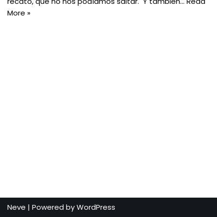
recato, que no nos podíamos saltar. Y también…
Read
More »
Neve
| Powered by
WordPress