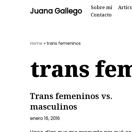
Sobre mí
Artíc
Juana Gallego
Contacto
Skip
to
content
Home
»
trans femeninos
trans fe
Trans femeninos vs.
masculinos
enero 16, 2016