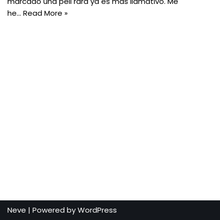
marcado una peli rara ya es más llamativo. Me
he…
Read More »
Neve
| Powered by
WordPress