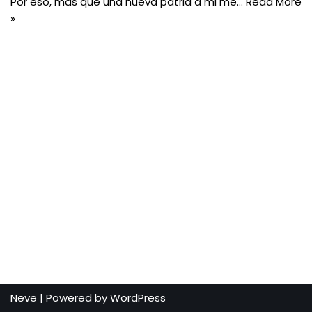
Por eso, más que una nueva patria a mi me…
Read More
»
Neve
| Powered by
WordPress