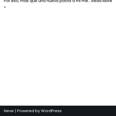
Por eso, más que una nueva patria a mi me…
Read More
»
Neve
| Powered by
WordPress