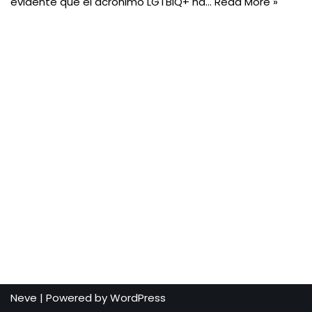
evidente que el acrónimo LGTBIQ+ ha…
Read More »
Neve
| Powered by
WordPress