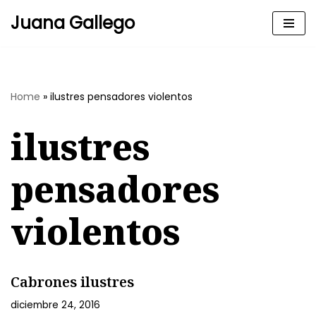
Juana Gallego
Skip
to
content
Home
»
ilustres pensadores violentos
ilustres
pensadores
violentos
Cabrones ilustres
diciembre 24, 2016