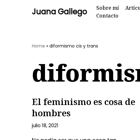
Sobre mí
Artíc
Juana Gallego
Contacto
Skip
to
content
Home
»
diformismo cis y trans
diformis
El feminismo es cosa de
hombres
julio 18, 2021