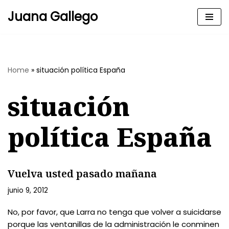
Juana Gallego
Skip
to
content
Home
»
situación política España
situación
política España
Vuelva usted pasado mañana
junio 9, 2012
No, por favor, que Larra no tenga que volver a suicidarse
porque las ventanillas de la administración le conminen