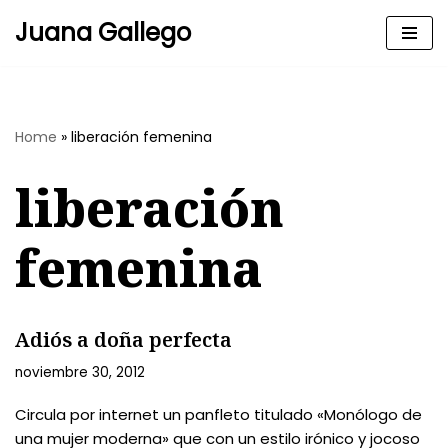
Juana Gallego
Skip
to
content
Home
»
liberación femenina
liberación
femenina
Adiós a doña perfecta
noviembre 30, 2012
Circula por internet un panfleto titulado «Monólogo de
una mujer moderna» que con un estilo irónico y jocoso