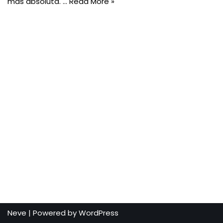
más absoluta. …
Read More »
Neve
| Powered by
WordPress